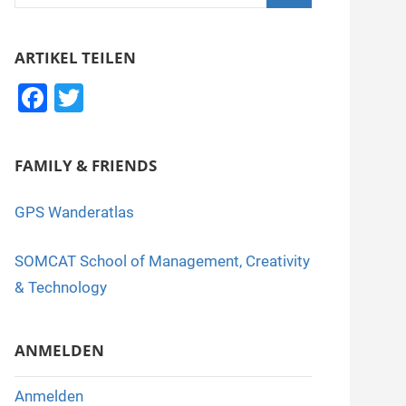
nach:
Suchen
ARTIKEL TEILEN
F
T
a
wi
c
tt
FAMILY & FRIENDS
e
er
b
GPS Wanderatlas
o
SOMCAT School of Management, Creativity
o
& Technology
k
ANMELDEN
Anmelden