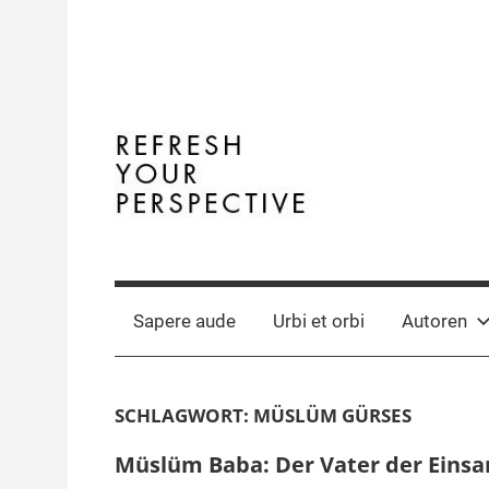
Zum
Inhalt
springen
Terminal
The
Digital
Y
Business
Sapere aude
Urbi et orbi
Autoren
Magazine
SCHLAGWORT:
MÜSLÜM GÜRSES
Müslüm Baba: Der Vater der Ein