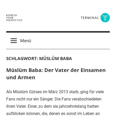
Zum
Inhalt
springen
Terminal
The
Digital
Y
Menü
Business
Magazine
SCHLAGWORT:
MÜSLÜM BABA
Müslüm Baba: Der Vater der Einsamen
und Armen
Als Müslüm Gürses im März 2013 starb, ging für viele
Fans nicht nur ein Sänger. Die Fans verabschiedeten
ihren Vater. Einer, zu dem sie jahrzehntelang hatten
aufblicken können, die, denen es sonst im Leben an