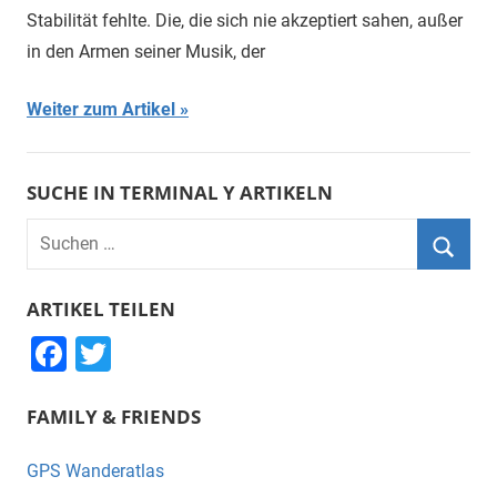
Stabilität fehlte. Die, die sich nie akzeptiert sahen, außer
in den Armen seiner Musik, der
Weiter zum Artikel
SUCHE IN TERMINAL Y ARTIKELN
Suchen
nach:
Suche
ARTIKEL TEILEN
F
T
a
wi
FAMILY & FRIENDS
c
tt
e
er
GPS Wanderatlas
b