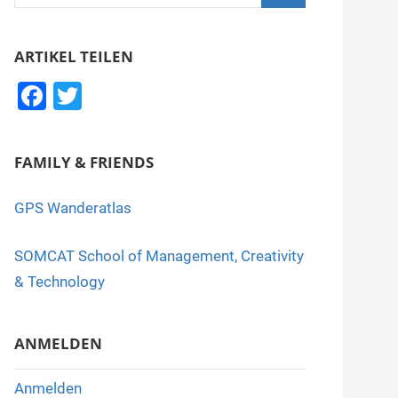
nach:
Suchen
ARTIKEL TEILEN
F
T
a
wi
c
tt
FAMILY & FRIENDS
e
er
b
GPS Wanderatlas
o
SOMCAT School of Management, Creativity
o
& Technology
k
ANMELDEN
Anmelden