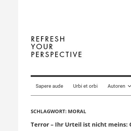
Zum
Inhalt
springen
Terminal
The
Digital
Y
Business
Sapere aude
Urbi et orbi
Autoren
Magazine
SCHLAGWORT:
MORAL
Terror – Ihr Urteil ist nicht meins