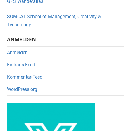
GPS Wanderatlas
b
o
SOMCAT School of Management, Creativity &
o
Technology
k
ANMELDEN
Anmelden
Eintrags-Feed
Kommentar-Feed
WordPress.org