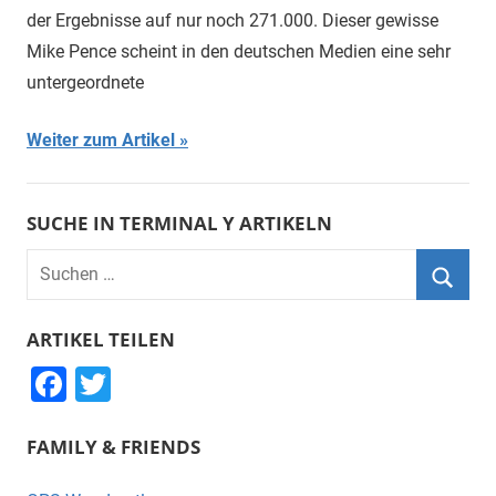
der Ergebnisse auf nur noch 271.000. Dieser gewisse
Mike Pence scheint in den deutschen Medien eine sehr
untergeordnete
Weiter zum Artikel
SUCHE IN TERMINAL Y ARTIKELN
Suchen
nach:
Suche
ARTIKEL TEILEN
F
T
a
wi
FAMILY & FRIENDS
c
tt
e
er