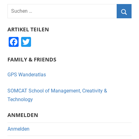
Suchen
nach:
Suche
ARTIKEL TEILEN
F
T
a
wi
FAMILY & FRIENDS
c
tt
e
er
GPS Wanderatlas
b
o
SOMCAT School of Management, Creativity &
o
Technology
k
ANMELDEN
Anmelden