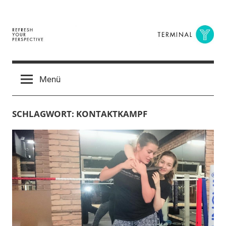
Zum
Inhalt
springen
Terminal
The
Digital
Y
Menü
Business
Magazine
SCHLAGWORT:
KONTAKTKAMPF