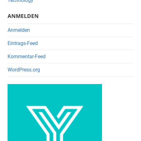
o
Technology
k
ANMELDEN
Anmelden
Eintrags-Feed
Kommentar-Feed
WordPress.org