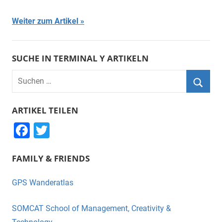
Weiter zum Artikel
SUCHE IN TERMINAL Y ARTIKELN
Suchen
nach:
Suche
ARTIKEL TEILEN
F
T
a
wi
FAMILY & FRIENDS
c
tt
e
er
GPS Wanderatlas
b
o
SOMCAT School of Management, Creativity &