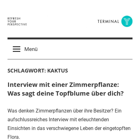
Zum
Inhalt
springen
Terminal
The
Digital
Y
Menü
Business
Magazine
SCHLAGWORT:
KAKTUS
Interview mit einer Zimmerpflanze:
Was sagt deine Topfblume über dich?
Was denken Zimmerpflanzen über ihre Besitzer? Ein
aufschlussreiches Interview mit erleuchtenden
Einsichten in das verschwiegene Leben der eingetopften
Flora.