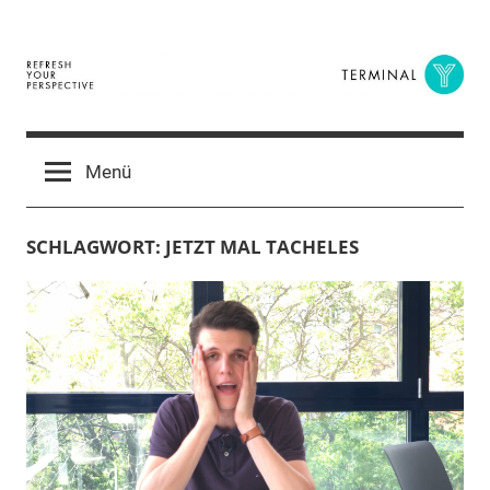
Zum
Inhalt
springen
Terminal
The
Digital
Y
Menü
Business
Magazine
SCHLAGWORT:
JETZT MAL TACHELES