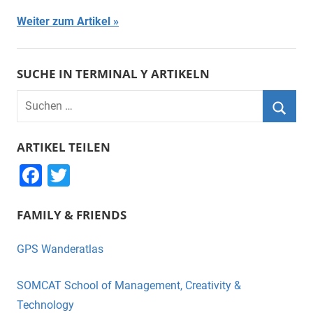
Weiter zum Artikel
SUCHE IN TERMINAL Y ARTIKELN
Suchen
nach:
Suche
ARTIKEL TEILEN
F
T
a
wi
FAMILY & FRIENDS
c
tt
e
er
GPS Wanderatlas
b
o
SOMCAT School of Management, Creativity &
o
Technology