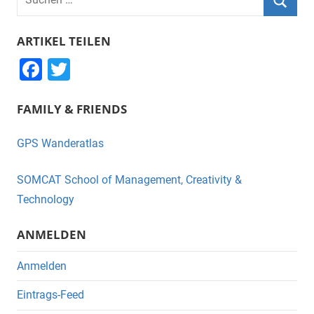
nach:
Suche
ARTIKEL TEILEN
F
T
a
wi
FAMILY & FRIENDS
c
tt
e
er
GPS Wanderatlas
b
o
SOMCAT School of Management, Creativity &
o
Technology
k
ANMELDEN
Anmelden
Eintrags-Feed