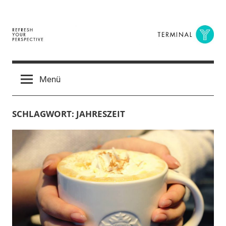
Zum
Inhalt
springen
Terminal
The
Digital
Y
Menü
Business
Magazine
SCHLAGWORT:
JAHRESZEIT