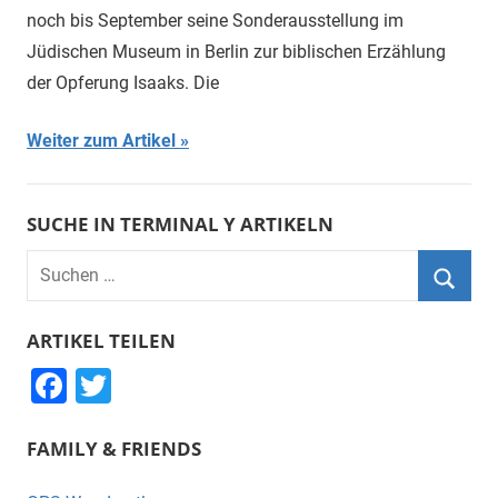
noch bis September seine Sonderausstellung im
Jüdischen Museum in Berlin zur biblischen Erzählung
der Opferung Isaaks. Die
Weiter zum Artikel
SUCHE IN TERMINAL Y ARTIKELN
Suchen
nach:
Suche
ARTIKEL TEILEN
F
T
a
wi
FAMILY & FRIENDS
c
tt
e
er