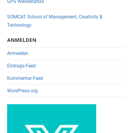
GPS Wanderatlas
b
o
SOMCAT School of Management, Creativity &
o
Technology
k
ANMELDEN
Anmelden
Eintrags-Feed
Kommentar-Feed
WordPress.org