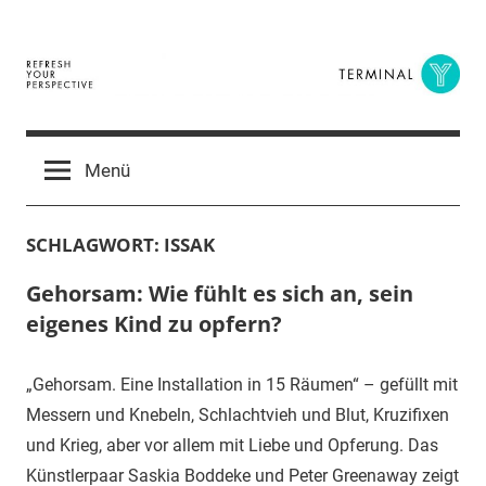
Zum
Inhalt
springen
Terminal
The
Digital
Y
Menü
Business
Magazine
SCHLAGWORT:
ISSAK
Gehorsam: Wie fühlt es sich an, sein
eigenes Kind zu opfern?
„Gehorsam. Eine Installation in 15 Räumen“ – gefüllt mit
Messern und Knebeln, Schlachtvieh und Blut, Kruzifixen
und Krieg, aber vor allem mit Liebe und Opferung. Das
Künstlerpaar Saskia Boddeke und Peter Greenaway zeigt