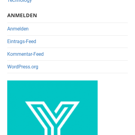
o
Technology
k
ANMELDEN
Anmelden
Eintrags-Feed
Kommentar-Feed
WordPress.org