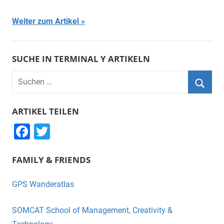
Weiter zum Artikel
SUCHE IN TERMINAL Y ARTIKELN
Suchen
nach:
Suche
ARTIKEL TEILEN
F
T
a
wi
FAMILY & FRIENDS
c
tt
e
er
GPS Wanderatlas
b
o
SOMCAT School of Management, Creativity &