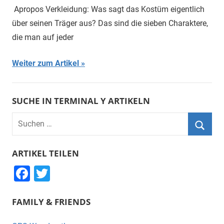
Apropos Verkleidung: Was sagt das Kostüm eigentlich
über seinen Träger aus? Das sind die sieben Charaktere,
die man auf jeder
Weiter zum Artikel
SUCHE IN TERMINAL Y ARTIKELN
Suchen
nach:
Suche
ARTIKEL TEILEN
F
T
a
wi
FAMILY & FRIENDS
c
tt
e
er