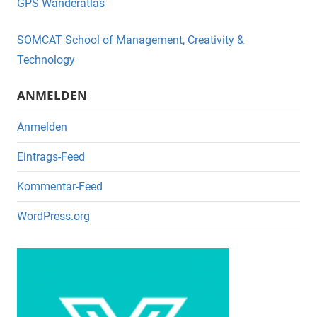
GPS Wanderatlas
b
o
SOMCAT School of Management, Creativity &
o
Technology
k
ANMELDEN
Anmelden
Eintrags-Feed
Kommentar-Feed
WordPress.org