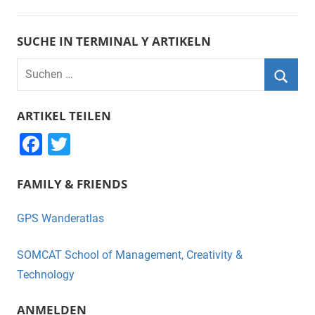
SUCHE IN TERMINAL Y ARTIKELN
Suchen
nach:
Suche
ARTIKEL TEILEN
F
T
a
wi
FAMILY & FRIENDS
c
tt
e
er
GPS Wanderatlas
b
o
SOMCAT School of Management, Creativity &
o
Technology
k
ANMELDEN