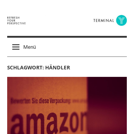
Zum
Inhalt
springen
Terminal
The
Digital
Y
Menü
Business
Magazine
SCHLAGWORT:
HÄNDLER