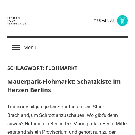
Zum
Inhalt
springen
Terminal
The
Digital
Y
Menü
Business
Magazine
SCHLAGWORT:
FLOHMARKT
Mauerpark-Flohmarkt: Schatzkiste im
Herzen Berlins
Tausende pilgern jeden Sonntag auf ein Stück
Brachland, um Schrott anzuschauen. Wo gibt’s denn
sowas? Natürlich in Berlin. Der Mauerpark in Berlin-Mitte
entstand als ein Provisorium und gehört nun zu den