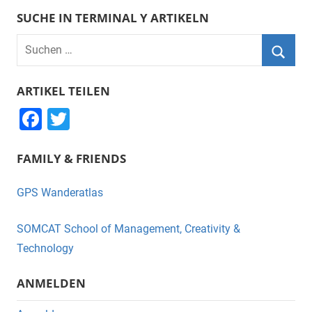
SUCHE IN TERMINAL Y ARTIKELN
Suchen
nach:
Suche
ARTIKEL TEILEN
F
T
a
wi
FAMILY & FRIENDS
c
tt
e
er
GPS Wanderatlas
b
o
SOMCAT School of Management, Creativity &
o
Technology
k
ANMELDEN