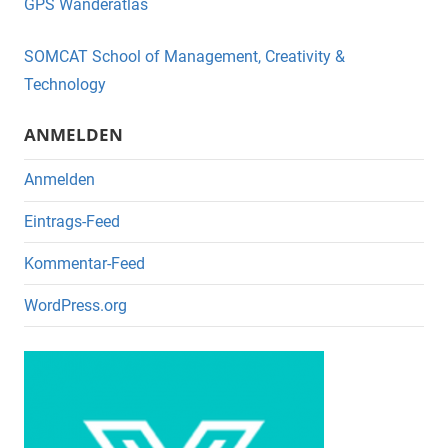
GPS Wanderatlas
b
o
SOMCAT School of Management, Creativity &
o
Technology
k
ANMELDEN
Anmelden
Eintrags-Feed
Kommentar-Feed
WordPress.org