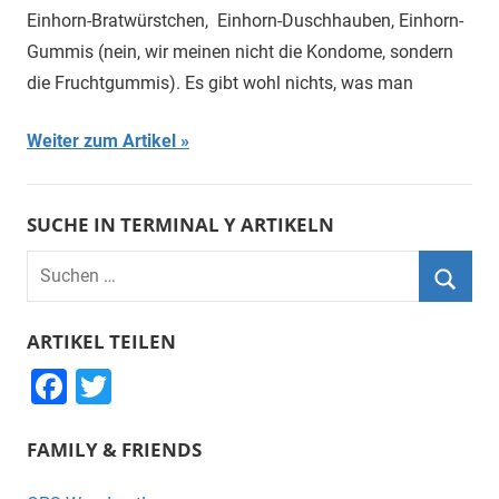
Einhorn-Bratwürstchen, Einhorn-Duschhauben, Einhorn-
Gummis (nein, wir meinen nicht die Kondome, sondern
die Fruchtgummis). Es gibt wohl nichts, was man
Weiter zum Artikel
SUCHE IN TERMINAL Y ARTIKELN
Suchen
nach:
Suche
ARTIKEL TEILEN
F
T
a
wi
FAMILY & FRIENDS
c
tt
e
er