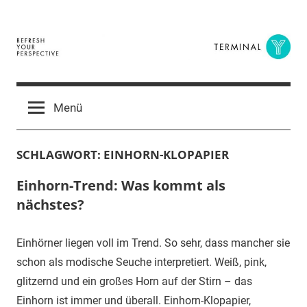
Zum
Inhalt
springen
Terminal
The
Digital
Y
Menü
Business
Magazine
SCHLAGWORT:
EINHORN-KLOPAPIER
Einhorn-Trend: Was kommt als
nächstes?
Einhörner liegen voll im Trend. So sehr, dass mancher sie
schon als modische Seuche interpretiert. Weiß, pink,
glitzernd und ein großes Horn auf der Stirn – das
Einhorn ist immer und überall. Einhorn-Klopapier,