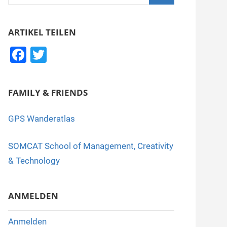
nach:
Suchen
ARTIKEL TEILEN
F
T
a
wi
c
tt
FAMILY & FRIENDS
e
er
b
GPS Wanderatlas
o
SOMCAT School of Management, Creativity
o
& Technology
k
ANMELDEN
Anmelden