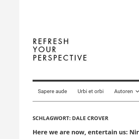
Zum
Inhalt
springen
Terminal
The
Digital
Y
Business
Sapere aude
Urbi et orbi
Autoren
Magazine
SCHLAGWORT:
DALE CROVER
Here we are now, entertain us: Ni