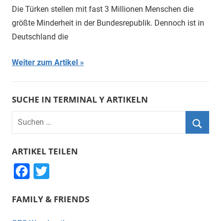
Die Türken stellen mit fast 3 Millionen Menschen die
größte Minderheit in der Bundesrepublik. Dennoch ist in
Deutschland die
Weiter zum Artikel
SUCHE IN TERMINAL Y ARTIKELN
Suchen
nach:
Suche
ARTIKEL TEILEN
F
T
a
wi
FAMILY & FRIENDS
c
tt
e
er