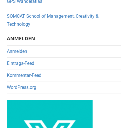
GPS Wanderatlas
b
o
SOMCAT School of Management, Creativity &
o
Technology
k
ANMELDEN
Anmelden
Eintrags-Feed
Kommentar-Feed
WordPress.org