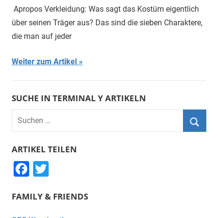
Apropos Verkleidung: Was sagt das Kostüm eigentlich
über seinen Träger aus? Das sind die sieben Charaktere,
die man auf jeder
Weiter zum Artikel
SUCHE IN TERMINAL Y ARTIKELN
Suchen
nach:
Suche
ARTIKEL TEILEN
F
T
a
wi
FAMILY & FRIENDS
c
tt
e
er