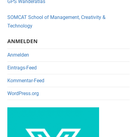
GPS Wanderatlas
b
o
SOMCAT School of Management, Creativity &
o
Technology
k
ANMELDEN
Anmelden
Eintrags-Feed
Kommentar-Feed
WordPress.org