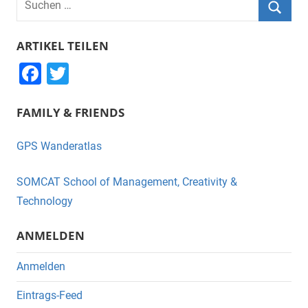
nach:
Suche
ARTIKEL TEILEN
F
T
a
wi
FAMILY & FRIENDS
c
tt
e
er
GPS Wanderatlas
b
o
SOMCAT School of Management, Creativity &
o
Technology
k
ANMELDEN
Anmelden
Eintrags-Feed