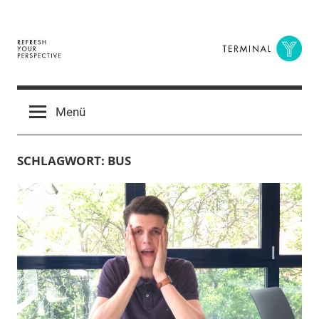
Zum
Inhalt
springen
Terminal
The
Digital
Y
Menü
Business
Magazine
SCHLAGWORT:
BUS