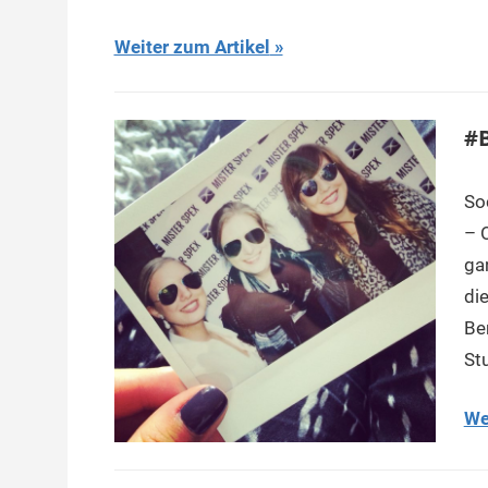
Weiter zum Artikel
#B
So
– O
ga
di
Be
St
We