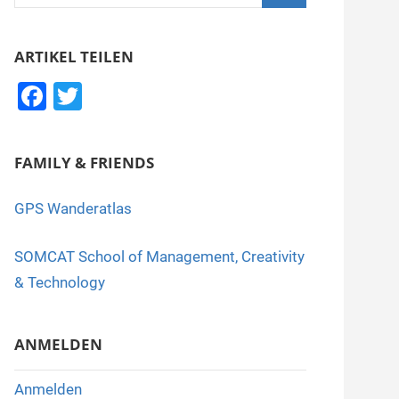
nach:
Suchen
ARTIKEL TEILEN
F
T
a
wi
c
tt
FAMILY & FRIENDS
e
er
b
GPS Wanderatlas
o
SOMCAT School of Management, Creativity
o
& Technology
k
ANMELDEN
Anmelden