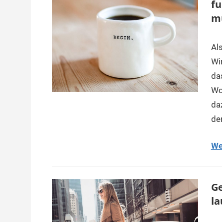
fu
m
Als
Wi
da
Wo
da
de
We
Ge
la