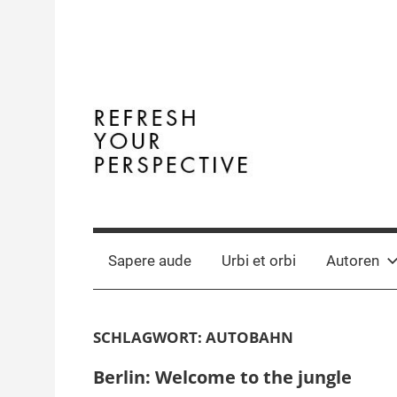
Zum
Inhalt
springen
Terminal
The
Digital
Y
Business
Sapere aude
Urbi et orbi
Autoren
Magazine
SCHLAGWORT:
AUTOBAHN
Berlin: Welcome to the jungle