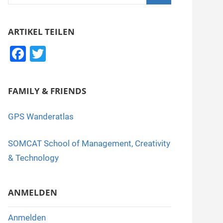
nach:
Suchen
ARTIKEL TEILEN
F
T
a
wi
c
tt
FAMILY & FRIENDS
e
er
b
GPS Wanderatlas
o
SOMCAT School of Management, Creativity
o
& Technology
k
ANMELDEN
Anmelden