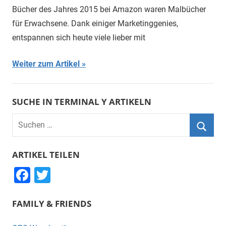
Bücher des Jahres 2015 bei Amazon waren Malbücher
für Erwachsene. Dank einiger Marketinggenies,
entspannen sich heute viele lieber mit
Weiter zum Artikel
SUCHE IN TERMINAL Y ARTIKELN
Suchen
nach:
Suche
ARTIKEL TEILEN
F
T
a
wi
FAMILY & FRIENDS
c
tt
e
er