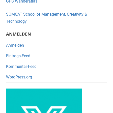
GPS Wanderatlas
b
o
SOMCAT School of Management, Creativity &
o
Technology
k
ANMELDEN
Anmelden
Eintrags-Feed
Kommentar-Feed
WordPress.org