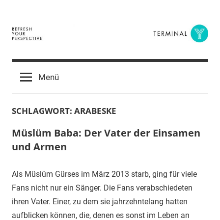
Zum
Inhalt
springen
Terminal
The
Digital
Y
Menü
Business
Magazine
SCHLAGWORT:
ARABESKE
Müslüm Baba: Der Vater der Einsamen
und Armen
Als Müslüm Gürses im März 2013 starb, ging für viele
Fans nicht nur ein Sänger. Die Fans verabschiedeten
ihren Vater. Einer, zu dem sie jahrzehntelang hatten
aufblicken können, die, denen es sonst im Leben an