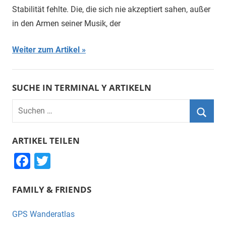
Stabilität fehlte. Die, die sich nie akzeptiert sahen, außer
in den Armen seiner Musik, der
Weiter zum Artikel
SUCHE IN TERMINAL Y ARTIKELN
Suchen
nach:
Suche
ARTIKEL TEILEN
F
T
a
wi
FAMILY & FRIENDS
c
tt
e
er
GPS Wanderatlas
b